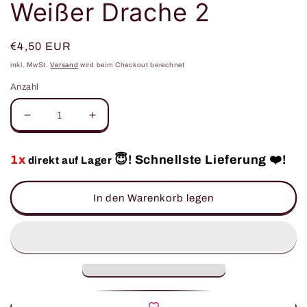
Weißer Drache 2
Normaler
€4,50 EUR
Preis
inkl. MwSt.
Versand
wird beim Checkout berechnet
Anzahl
Verringere
Erhöhe
die
die
Menge
Menge
1x
😇! Schnellste Lieferung ❤️!
direkt auf Lager
für
für
Weißer
Weißer
Drache
Drache
In den Warenkorb legen
2
2