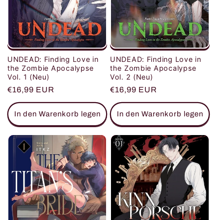
UNDEAD: Finding Love in
UNDEAD: Finding Love in
the Zombie Apocalypse
the Zombie Apocalypse
Vol. 1 (Neu)
Vol. 2 (Neu)
Normaler
€16,99 EUR
Normaler
€16,99 EUR
Preis
Preis
In den Warenkorb legen
In den Warenkorb legen