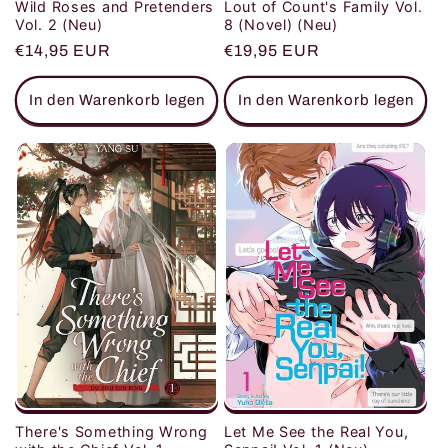
Wild Roses and Pretenders
Lout of Count's Family Vol.
Vol. 2 (Neu)
8 (Novel) (Neu)
Normaler
€14,95 EUR
Normaler
€19,95 EUR
Preis
Preis
In den Warenkorb legen
In den Warenkorb legen
There's Something Wrong
Let Me See the Real You,