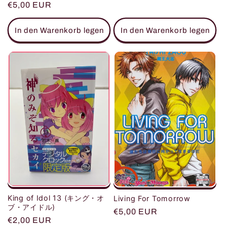
Normaler
€5,00 EUR
Preis
Preis
In den Warenkorb legen
In den Warenkorb legen
King of Idol 13 (キング・オ
Living For Tomorrow
ブ・アイドル)
Normaler
€5,00 EUR
Normaler
€2,00 EUR
Preis