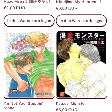
Haou Airen 5 (覇王♡愛人)
Hitorijime My Hero Vol. 1
Normaler
€2,00 EUR
Normaler
€6,00 EUR
Preis
Preis
In den Warenkorb legen
In den Warenkorb legen
I'm Not Your Steppin'
Katsuai Monster
Stone
Normaler
€5,00 EUR