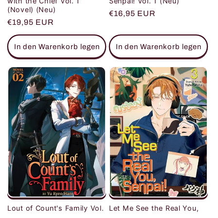
with the Chief Vol. 1
Senpai! Vol. 1 (Neu)
(Novel) (Neu)
Normaler
€16,95 EUR
Normaler
€19,95 EUR
Preis
Preis
In den Warenkorb legen
In den Warenkorb legen
Let Me See the Real You,
Lout of Count's Family Vol.
Senpai! Vol. 3 (Neu)
2 (Novel) (Neu)