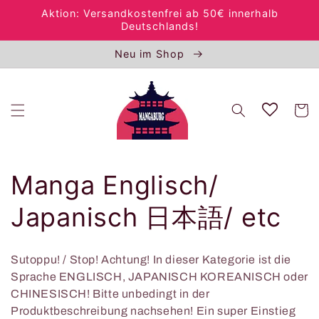
Direkt
Aktion: Versandkostenfrei ab 50€ innerhalb
zum
Deutschlands!
Inhalt
Neu im Shop
Warenko
K
Manga Englisch/
a
Japanisch 日本語/ etc
t
Sutoppu! / Stop! Achtung! In dieser Kategorie ist die
e
Sprache ENGLISCH, JAPANISCH KOREANISCH oder
CHINESISCH! Bitte unbedingt in der
g
Produktbeschreibung nachsehen! Ein super Einstieg