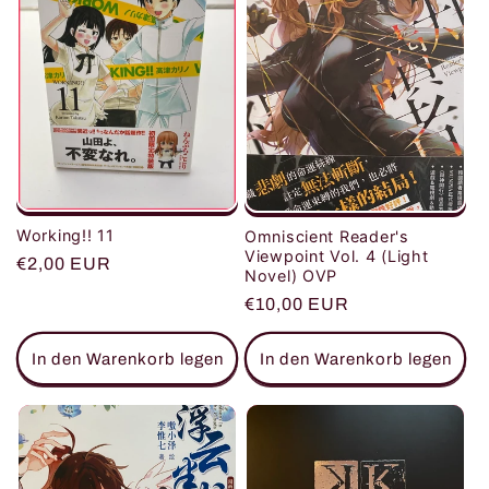
Working!! 11
Omniscient Reader's
Viewpoint Vol. 4 (Light
Normaler
€2,00 EUR
Novel) OVP
Preis
Normaler
€10,00 EUR
Preis
In den Warenkorb legen
In den Warenkorb legen