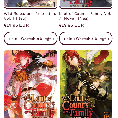
Wild Roses and Pretenders
Lout of Count's Family Vol.
Vol. 1 (Neu)
7 (Novel) (Neu)
Normaler
€14,95 EUR
Normaler
€19,95 EUR
Preis
Preis
In den Warenkorb legen
In den Warenkorb legen