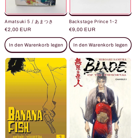
Amatsuki 5 / あまつき
Backstage Prince 1-2
Normaler
€2,00 EUR
Normaler
€9,00 EUR
Preis
Preis
In den Warenkorb legen
In den Warenkorb legen