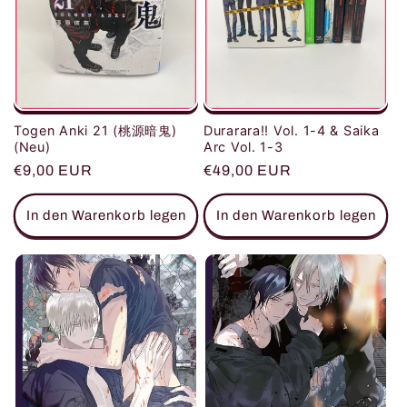
Togen Anki 21 (桃源暗鬼)
Durarara!! Vol. 1-4 & Saika
(Neu)
Arc Vol. 1-3
Normaler
€9,00 EUR
Normaler
€49,00 EUR
Preis
Preis
In den Warenkorb legen
In den Warenkorb legen