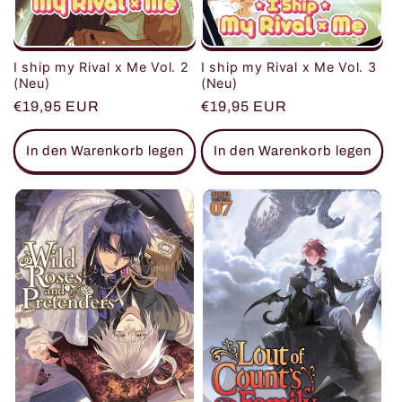
I ship my Rival x Me Vol. 3
I ship my Rival x Me Vol. 2
(Neu)
(Neu)
Normaler
€19,95 EUR
Normaler
€19,95 EUR
Preis
Preis
In den Warenkorb legen
In den Warenkorb legen