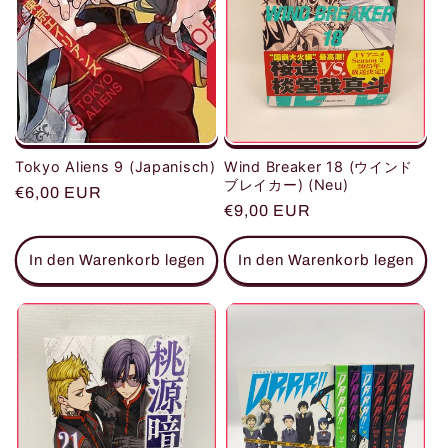
Wind Breaker 18 (ウインド
Tokyo Aliens 9 (Japanisch)
ブレイカー) (Neu)
Normaler
€6,00 EUR
Normaler
€9,00 EUR
Preis
Preis
In den Warenkorb legen
In den Warenkorb legen