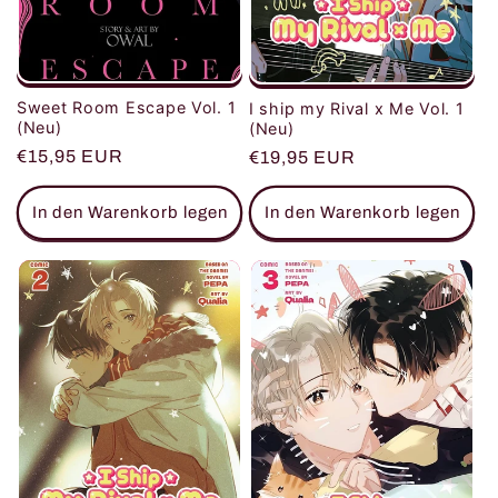
Sweet Room Escape Vol. 1
I ship my Rival x Me Vol. 1
(Neu)
(Neu)
Normaler
€15,95 EUR
Normaler
€19,95 EUR
Preis
Preis
In den Warenkorb legen
In den Warenkorb legen