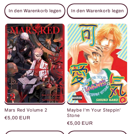
Preis
In den Warenkorb legen
In den Warenkorb legen
Mars Red Volume 2
Maybe I'm Your Steppin'
Stone
Normaler
€5,00 EUR
Normaler
€5,00 EUR
Preis
Preis