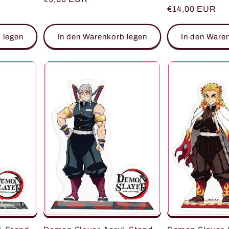
Normaler
€14,00 EUR
Preis
Preis
 legen
In den Warenkorb legen
In den Ware