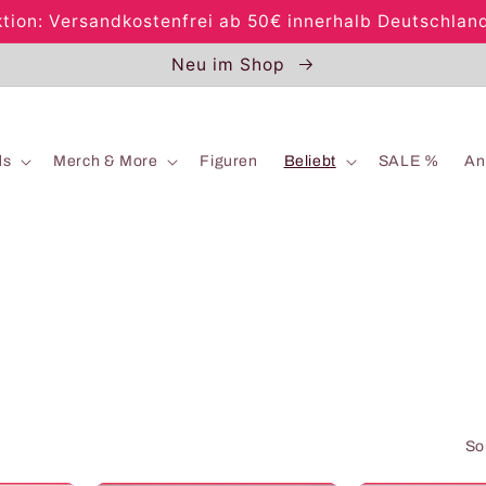
tion: Versandkostenfrei ab 50€ innerhalb Deutschlan
Neu im Shop
ds
Merch & More
Figuren
Beliebt
SALE %
An
So