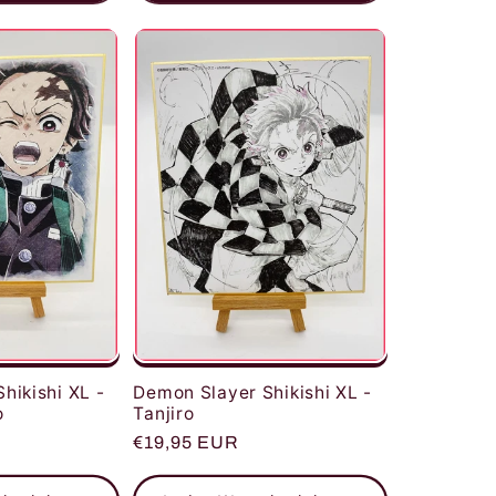
hikishi XL -
Demon Slayer Shikishi XL -
o
Tanjiro
Normaler
€19,95 EUR
Preis