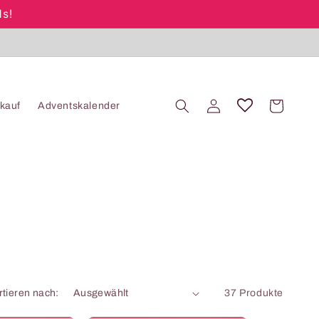
ds!
Einloggen
Warenkorb
kauf
Adventskalender
rtieren nach:
37 Produkte