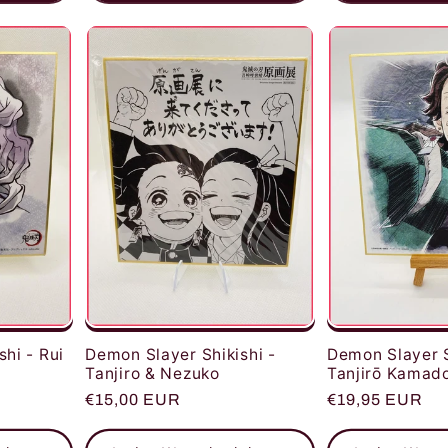
Demon Slayer S
hi - Rui
Demon Slayer Shikishi -
Tanjirō Kamad
Tanjiro & Nezuko
Normaler
€19,95 EUR
Normaler
€15,00 EUR
Preis
Preis