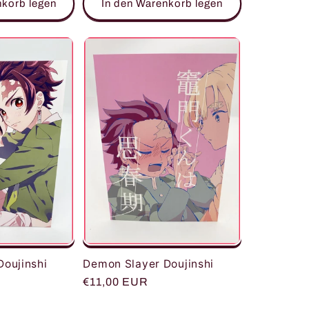
nkorb legen
In den Warenkorb legen
oujinshi
Demon Slayer Doujinshi
Normaler
€11,00 EUR
Preis