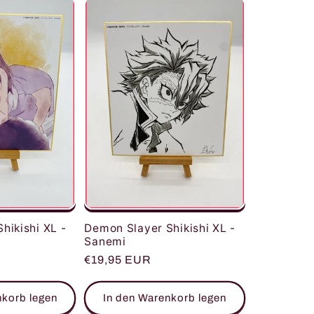
hikishi XL -
Demon Slayer Shikishi XL -
Sanemi
Normaler
€19,95 EUR
Preis
nkorb legen
In den Warenkorb legen