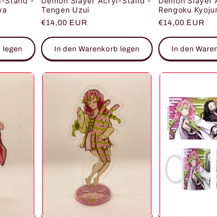
l-Stand -
Demon Slayer Acryl-Stand -
Demon Slayer 
wa
Tengen Uzui
Rengoku Kyoju
Normaler
€14,00 EUR
Normaler
€14,00 EUR
Preis
Preis
 legen
In den Warenkorb legen
In den Ware