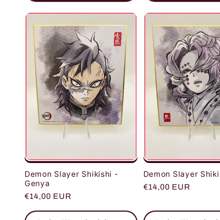
Demon Slayer Shikishi -
Demon Slayer Shikis
Genya
Normaler
€14,00 EUR
Normaler
€14,00 EUR
Preis
Preis