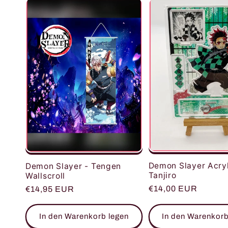
e
g
o
r
i
e
Demon Slayer Acry
Demon Slayer - Tengen
:
Tanjiro
Wallscroll
Normaler
€14,00 EUR
Normaler
€14,95 EUR
Preis
Preis
In den Warenkorb legen
In den Warenkorb