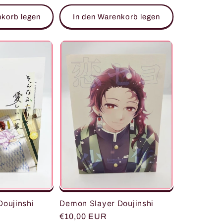
nkorb legen
In den Warenkorb legen
oujinshi
Demon Slayer Doujinshi
Normaler
€10,00 EUR