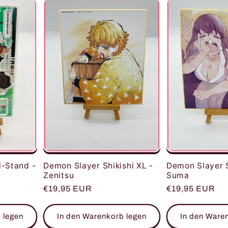
l-Stand -
Demon Slayer S
Demon Slayer Shikishi XL -
Suma
Zenitsu
Normaler
€19,95 EUR
Normaler
€19,95 EUR
Preis
Preis
 legen
In den Warenkorb legen
In den Ware