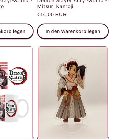
Acryl-Stand -
Demon Slayer Acryl-Stand -
ro
Mitsuri Kanroji
Normaler
€14,00 EUR
Preis
nkorb legen
In den Warenkorb legen