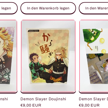
Preis
 legen
In den Warenkorb legen
In den Ware
Demon Slayer D
nshi
Demon Slayer Doujinshi
Normaler
€9,00 EUR
Normaler
€9,00 EUR