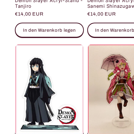
Demon Slayer Acryl-Stand -
Demon Slayer Acry
Tanjiro
Sanemi Shinazuga
Normaler
€14,00 EUR
Normaler
€14,00 EUR
Preis
Preis
In den Warenkorb legen
In den Warenkorb