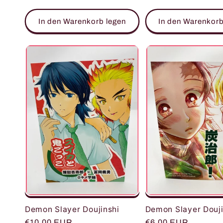
Preis
Preis
In den Warenkorb legen
In den Warenkorb
Demon Slayer Douji
Demon Slayer Doujinshi
Normaler
€6,00 EUR
Normaler
€10,00 EUR