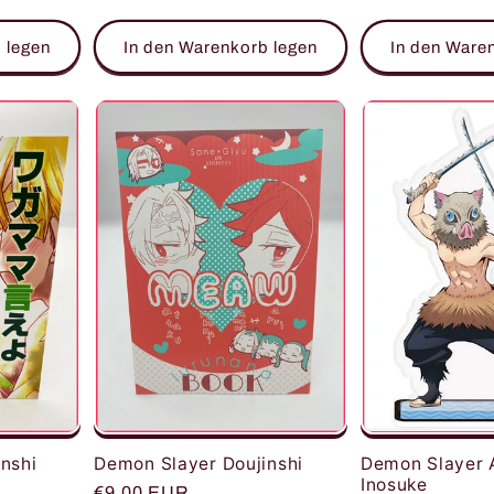
Preis
Preis
 legen
In den Warenkorb legen
In den Ware
nshi
Demon Slayer Doujinshi
Demon Slayer 
Inosuke
Normaler
€9,00 EUR