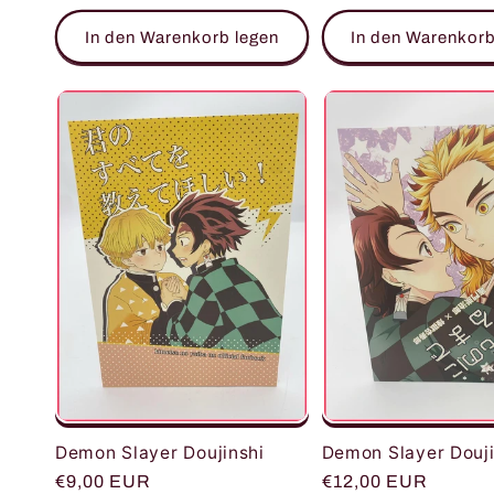
Preis
Preis
In den Warenkorb legen
In den Warenkorb
Demon Slayer Doujinshi
Demon Slayer Douji
Normaler
€9,00 EUR
Normaler
€12,00 EUR